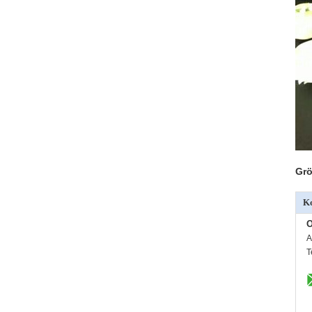
Grö
Ko
O
A
T