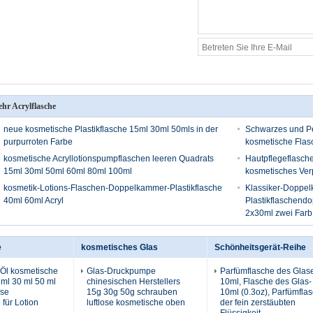
hr Acrylflasche
neue kosmetische Plastikflasche 15ml 30ml 50mls in der
Schwarzes und Pe
purpurroten Farbe
kosmetische Flas
kosmetische Acryllotionspumpflaschen leeren Quadrats
Hautpflegeflasch
15ml 30ml 50ml 60ml 80ml 100ml
kosmetisches Ver
kosmetik-Lotions-Flaschen-Doppelkammer-Plastikflasche
Klassiker-Doppe
40ml 60ml Acryl
Plastikflaschend
2x30ml zwei Farb
e
kosmetisches Glas
Schönheitsgerät-Reihe
Öl kosmetische
Glas-Druckpumpe
Parfümflasche des Glas
ml 30 ml 50 ml
chinesischen Herstellers
10ml, Flasche des Glas-
ose
15g 30g 50g schrauben
10ml (0.3oz), Parfümfla
für Lotion
luftlose kosmetische oben
der fein zerstäubten