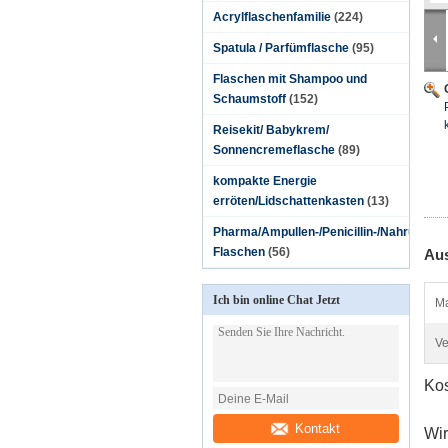
Acrylflaschenfamilie
(224)
Spatula / Parfümflasche
(95)
Flaschen mit Shampoo und
Schaumstoff
(152)
Reisekit/ Babykrem/
Sonnencremeflasche
(89)
kompakte Energie
erröten/Lidschattenkasten
(13)
Pharma/Ampullen-/Penicillin-/Nahrungsmitt
Flaschen
(56)
Aus
Ich bin online Chat Jetzt
Ma
Ve
Kos
Kontakt
Wir