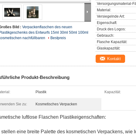
Versorgungsmaterial-Fä
Material:
Versiegelnde Art:
Eigenschaft:
Großes Bild :
Verpackenflaschen des neuen
Druck des Logos:
Plastikgeschenks des Entwurfs 15ml 30ml 50ml 100ml
Gebrauch:
kosmetischen nachfüllbaren
Bestpreis
Flasche Kapazität:
Glaskapazität:
Kontakt
el-/Pill-
führliche Produkt-Beschreibung
terial:
Plastik
Kapazität:
rwenden Sie zu:
Kosmetisches Verpacken
metische luftlose Flaschen Plastikeigenschaften:
 stellen eine breite Palette des kosmetischen Verpackens, wie 