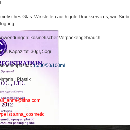
d
metisches Glas. Wir stellen auch gute Druckservices, wie Sie
fügung.
 Anwendungen: kosmetischer Verpackengebrauch
Glas-Kapazität: 30gr, 50gr
schenkapazität:
15/30/50/100ml
aterial: Plastik
all_anna@sina.com
pe ist anna_cosmetic