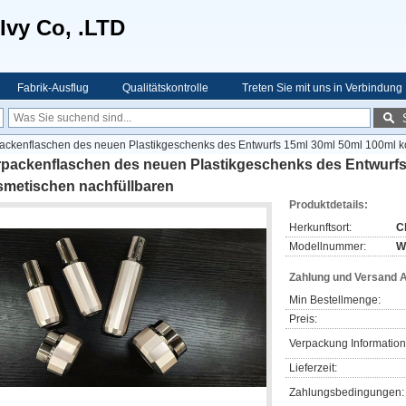
Ivy Co, .LTD
Fabrik-Ausflug
Qualitätskontrolle
Treten Sie mit uns in Verbindung
ackenflaschen des neuen Plastikgeschenks des Entwurfs 15ml 30ml 50ml 100ml k
rpackenflaschen des neuen Plastikgeschenks des Entwurfs
smetischen nachfüllbaren
Produktdetails:
Herkunftsort:
C
Modellnummer:
W
Zahlung und Versand 
Min Bestellmenge:
Preis:
Verpackung Information
Lieferzeit:
Zahlungsbedingungen: