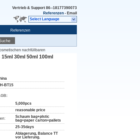
Vertrieb & Support
86--18177390073
Referenzen
-
Email
Select Language
Referenzen
Suche
osmetischen nachfüllbaren
 15ml 30ml 50ml 100ml
hina
H-BT15
AGB:
5,000pcs
reasonable price
Schaum bag+plstic
en:
bag+paper carton+pallets
25-35days
Ablagerung, Balance TT
vor Lieferung.