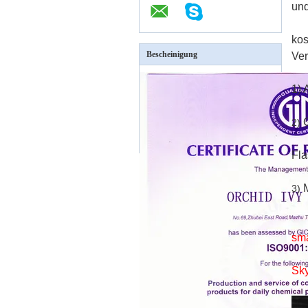
un
kos
Bescheinigung
Ver
1)
2)
Fla
M
3)
sm
Sky