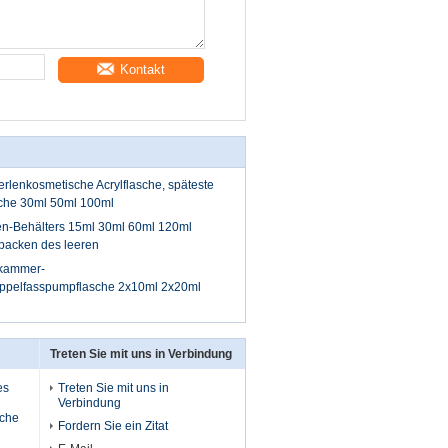
Kontakt
rlenkosmetische Acrylflasche, späteste
che 30ml 50ml 100ml
en-Behälters 15ml 30ml 60ml 120ml
packen des leeren
lkammer-
oppelfasspumpflasche 2x10ml 2x20ml
Treten Sie mit uns in Verbindung
es
Treten Sie mit uns in
Verbindung
sche
Fordern Sie ein Zitat