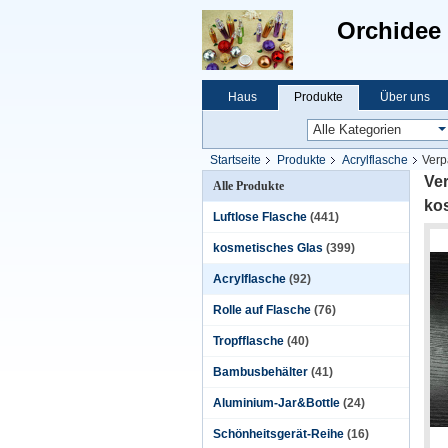
Orchidee 
Haus
Produkte
Über uns
Startseite
Produkte
Acrylflasche
Verp
Ve
Alle Produkte
ko
Luftlose Flasche
(441)
kosmetisches Glas
(399)
Acrylflasche
(92)
Rolle auf Flasche
(76)
Tropfflasche
(40)
Bambusbehälter
(41)
Aluminium-Jar&Bottle
(24)
Schönheitsgerät-Reihe
(16)