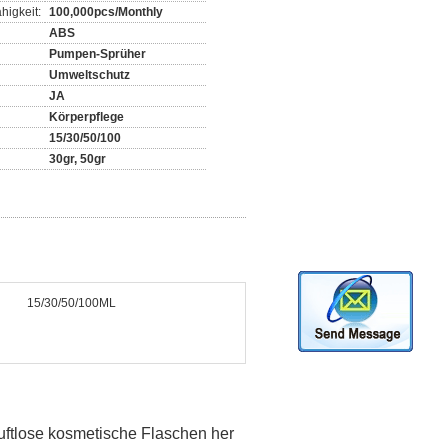
higkeit:
100,000pcs/Monthly
ABS
Pumpen-Sprüher
Umweltschutz
JA
Körperpflege
15/30/50/100
30gr, 50gr
15/30/50/100ML
luftlose kosmetische Flaschen her