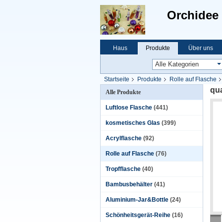
Orchidee 
Haus
Produkte
Über uns
Startseite
Produkte
Rolle auf Flasche
qua
Alle Produkte
Luftlose Flasche
(441)
kosmetisches Glas
(399)
Acrylflasche
(92)
Rolle auf Flasche
(76)
Tropfflasche
(40)
Bambusbehälter
(41)
Aluminium-Jar&Bottle
(24)
Schönheitsgerät-Reihe
(16)