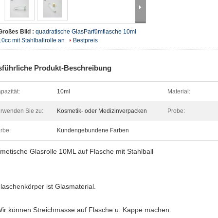
Großes Bild :
quadratische GlasParfümflasche 10ml
10cc mit Stahlballrolle an
Bestpreis
führliche Produkt-Beschreibung
pazität:
10ml
Material:
rwenden Sie zu:
Kosmetik- oder Medizinverpacken
Probe:
el-/Pill-
rbe:
Kundengebundene Farben
metische Glasrolle 10ML auf Flasche mit Stahlball
Flaschenkörper ist Glasmaterial.
Wir können Streichmasse auf Flasche u. Kappe machen.