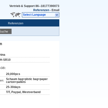
Vertrieb & Support
86--18177390073
Referenzen
-
Email
Select Language
Referenzen
Suche
an
hina
H-SR10
AGB:
20,000pcs
Schaum bag+plstic bag+paper
en:
carton+pallets
25-30days
T/T, Paypal, Westverband