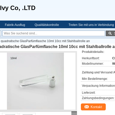
Ivy Co, .LTD
Fabrik-Ausflug
Qualitätskontrolle
Treten Sie mit uns in Verbindung
quadratische GlasParfümflasche 10ml 10cc mit Stahlballrolle an
dratische GlasParfümflasche 10ml 10cc mit Stahlballrolle 
Produktdetails:
Herkunftsort:
C
Modellnummer:
W
Zahlung und Versand 
Min Bestellmenge:
Verpackung Information
Lieferzeit:
Zahlungsbedingungen:
Kontakt