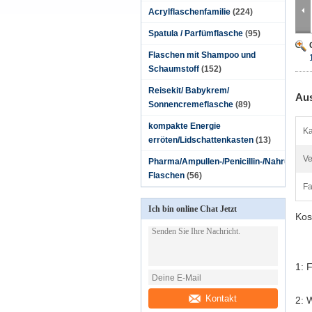
Acrylflaschenfamilie
(224)
Spatula / Parfümflasche
(95)
Flaschen mit Shampoo und
Schaumstoff
(152)
Reisekit/ Babykrem/
Aus
Sonnencremeflasche
(89)
kompakte Energie
Ka
erröten/Lidschattenkasten
(13)
Ve
Pharma/Ampullen-/Penicillin-/Nahrungsmitt
Flaschen
(56)
Fa
Ich bin online Chat Jetzt
Kos
1: 
Kontakt
2: 