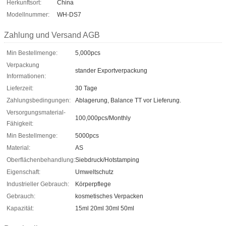
Herkunftsort:
China
Modellnummer:
WH-DS7
Zahlung und Versand AGB
Min Bestellmenge:
5,000pcs
Verpackung
stander Exportverpackung
Informationen:
Lieferzeit:
30 Tage
Zahlungsbedingungen:
Ablagerung, Balance TT vor Lieferung.
Versorgungsmaterial-
100,000pcs/Monthly
Fähigkeit:
Min Bestellmenge:
5000pcs
Material:
AS
Oberflächenbehandlung:
Siebdruck/Hotstamping
Eigenschaft:
Umweltschutz
Industrieller Gebrauch:
Körperpflege
Gebrauch:
kosmetisches Verpacken
Kapazität:
15ml 20ml 30ml 50ml