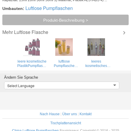
Luftlose Pumpflaschen
Umbauten:
Produkt-Beschreibung >
Luftlose Flasche
Mehr
leere kosmetische
luftlose
leeres
PlastikPumpflasche
Pumpflasche
kosmetisches
15ml 30ml 50ml
kosmetischer
luftloses
60ml 100ml
zylinderförmiger
Flaschen-
Ändern Sie Sprache
120ml
Runde 15ml 30ml
Verpacken 15ml
50ml mit silberner
30ml 50ml
Select Language
Pumpe
Nach Hause
|
Über uns
|
Kontakt
Tischplattenansicht
China Luftlose Pumpflaschen
Fournisseur. Copyright © 2016 - 2025