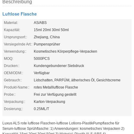
Beschreibung
Luftlose Flasche
Material:
AS/ABS
Kapazität:
15ml 20ml 30ml 50ml
Ursprungsort::
Zhejiang, China
Versiegelnde Art::
Pumpensprüher
Verwendung::
Kosmetisches Körperpflege-Verpacken
MOQ:
5000PCS
Drucken::
Kundengebundener Siebdruck
OEM/ODM::
Verfügbar
Gebrauch::
Lidschatten, PARFÜM, ätherisches Öl, Gesichtscreme
Produkt-Name::
rotes Metallluftlose Flasche
Probe::
Frei zur Verfügung gestellt
Verpackung::
Karton-Verpackung
Dosierung;:
0.25ML/T
Luxus ALS rote luftlose Flaschen-luftlose Lotions-PlastikPumpflasche für
Serum-luftlose Sprühflasche: 1) Anwendungen: kosmetisches Verpacken 2)
Kapazität: 15ml 20ml 30ml 50ml 3) Material; Plastik ALS /ABS 4) ...