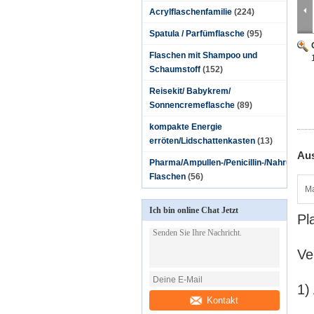
Acrylflaschenfamilie
(224)
Spatula / Parfümflasche
(95)
Flaschen mit Shampoo und
Schaumstoff
(152)
Reisekit/ Babykrem/
Sonnencremeflasche
(89)
kompakte Energie
erröten/Lidschattenkasten
(13)
Aus
Pharma/Ampullen-/Penicillin-/Nahrungsmitt
Flaschen
(56)
Ma
Ich bin online Chat Jetzt
Pl
Ve
1)
Kontakt