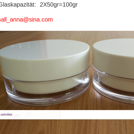
Glaskapazität: 2X50gr=100gr
all_anna@sina.com