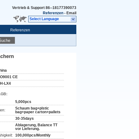
Vertrieb & Support
86--18177390073
Referenzen
-
Email
Select Language
Referenzen
Suche
ächern
hina
SO9001 CE
H-LX4
AGB:
5,000pcs
Schaum bag+plstic
en:
bag+paper carton+pallets
30-35days
Ablagerung, Balance TT
vor Lieferung.
higkeit:
100,000pcs/Monthly