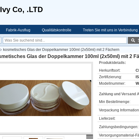
Ivy Co, .LTD
Fabrik-Ausflug
Qualitätskontrolle
Treten Sie mit uns in Verbindung
kosmetisches Glas der Doppelkammer 100ml (2x50ml) mit 2 Fächern
smetisches Glas der Doppelkammer 100ml (2x50ml) mit 2 F
Produktdetails:
Herkunftsort:
C
Zertifizierung:
I
Modellnummer:
W
Zahlung und Versand 
Min Bestellmenge:
Verpackung Information
Lieferzeit:
Zahlungsbedingungen:
Versorgungsmaterial-Fä