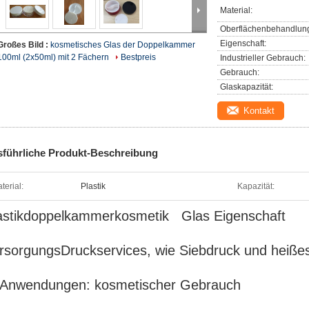
Material:
Oberflächenbehandlun
Eigenschaft:
Großes Bild :
kosmetisches Glas der Doppelkammer
100ml (2x50ml) mit 2 Fächern
Bestpreis
Industrieller Gebrauch:
Gebrauch:
Glaskapazität:
Kontakt
führliche Produkt-Beschreibung
el-/Pill-
terial:
Plastik
Kapazität:
astikdoppelkammerkosmetik Glas Eigenschaft
rsorgungsDruckservices, wie Siebdruck und heiße
 Anwendungen: kosmetischer Gebrauch