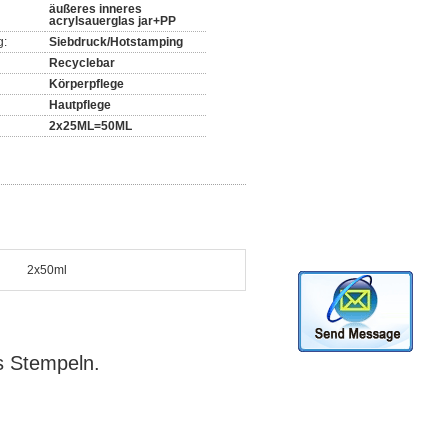
äußeres inneres
acrylsauerglas jar+PP
g:
Siebdruck/Hotstamping
Recyclebar
Körperpflege
Hautpflege
2x25ML=50ML
2x50ml
s Stempeln.