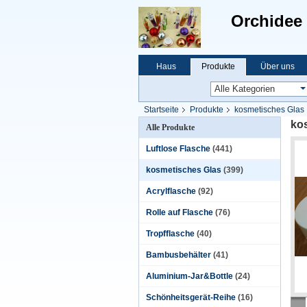
Orchidee 
Haus
Produkte
Über uns
Startseite
Produkte
kosmetisches Glas
ko
Alle Produkte
Luftlose Flasche
(441)
kosmetisches Glas
(399)
Acrylflasche
(92)
Rolle auf Flasche
(76)
Tropfflasche
(40)
Bambusbehälter
(41)
Aluminium-Jar&Bottle
(24)
Schönheitsgerät-Reihe
(16)