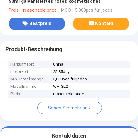
50ml galvanisiertes rotes kosmetisches
Preis：reasonable price
MOQ：5,000pcs für jedes
Bestpreis
Kontakt
Produkt-Beschreibung
Herkunftsort
China
Lieferzeit
25-35days
Min Bestellmenge
5,000pcs für jedes
Modellnummer
WH-GL2
Preis
reasonable price
Sehen Sie mehr an
Kontaktdaten