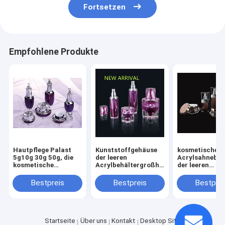
Fortsetzen
Empfohlene Produkte
Hautpflege Palast
Kunststoffgehäuse
kosmetische
5g10g 30g 50g, die
der leeren
Acrylsahnebeh
kosmetische
Acrylbehältergroßhandelsacrylflasche
der leeren
gesichts-
des Cremetiegels 50g
Luxusdiamantg
Cremetiegelflasche
Bestpreis
Bestpreis
Bestprei
Flasche 30g 50g
30ml 50ml
Acrylverpackt
Startseite
Über uns
Kontakt
Desktop Site