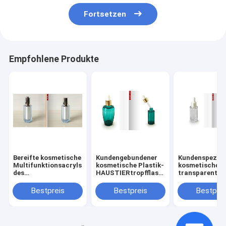
Fortsetzen
Empfohlene Produkte
Bereifte kosmetische
Kundengebundener
Kundenspezifi
Multifunktionsacrylsauerflasche
kosmetische Plastik-
kosmetische
des
HAUSTIERtropfflasche
transparente
Parfümtropfflascheacrylätherischen
Verpackenbehälter
bereifte Plasti
öls
PastellTropff
Bestpreis
Bestpreis
Bestprei
HAUSTIER des
ätherischen Ö