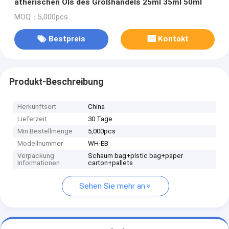
ätherischen Öls des Großhandels 25ml 35ml 50ml
MOQ：5,000pcs
Bestpreis
Kontakt
Produkt-Beschreibung
Herkunftsort
China
Lieferzeit
30 Tage
Min Bestellmenge
5,000pcs
Modellnummer
WH-EB
Verpackung
Schaum bag+plstic bag+paper
Informationen
carton+pallets
Sehen Sie mehr an