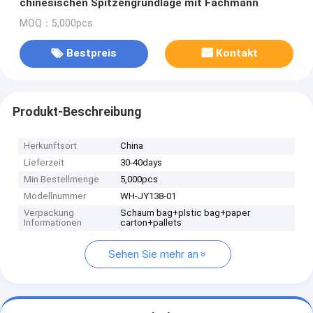
chinesischen Spitzengrundlage mit Fachmann
MOQ：5,000pcs
Bestpreis
Kontakt
Produkt-Beschreibung
Herkunftsort
China
Lieferzeit
30-40days
Min Bestellmenge
5,000pcs
Modellnummer
WH-JY138-01
Verpackung
Schaum bag+plstic bag+paper
Informationen
carton+pallets
Sehen Sie mehr an