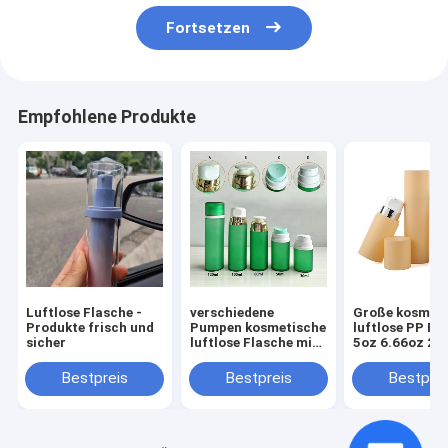
Fortsetzen
Empfohlene Produkte
Luftlose Flasche -
verschiedene
Große kosmet
Produkte frisch und
Pumpen kosmetische
luftlose PP Fl
sicher
luftlose Flasche mit
5oz 6.66oz 25
Schraubverschluss
Rundcreme Lu
30ml 50ml 80ml
Hautpflege
Bestpreis
Bestpreis
Bestprei
100ml 120ml
Verpackung
Schönheitsve
mit Schraubk