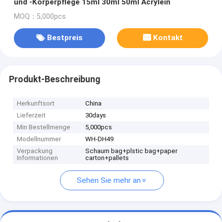
und -Körperpflege 15ml 30ml 50ml Acrylein
MOQ：5,000pcs
Bestpreis
Kontakt
Produkt-Beschreibung
Herkunftsort
China
Lieferzeit
30days
Min Bestellmenge
5,000pcs
Modellnummer
WH-DH49
Verpackung
Schaum bag+plstic bag+paper
Informationen
carton+pallets
Sehen Sie mehr an