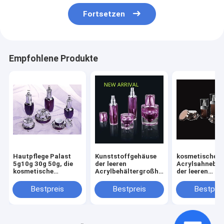
Fortsetzen
Empfohlene Produkte
Hautpflege Palast
Kunststoffgehäuse
kosmetische
5g10g 30g 50g, die
der leeren
Acrylsahnebeh
kosmetische
Acrylbehältergroßhandelsacrylflasche
der leeren
gesichts-
des Cremetiegels 50g
Luxusdiamantg
Cremetiegelflasche
Bestpreis
Bestpreis
Bestprei
Flasche 30g 50g
30ml 50ml
Acrylverpackt