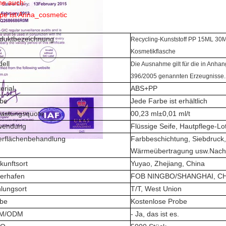
he auch:
pe ist Anna_cosmetic
duktbezeichnung
Recycling-Kunststoff PP 15ML 30M
Kosmetikflasche
ell
Die Ausnahme gilt für die in Anhan
396/2005 genannten Erzeugnisse.
erial
ABS+PP
be
Jede Farbe ist erhältlich
lastungsquote
00,23 ml±0,01 ml/t
wendung
Flüssige Seife, Hautpflege-Lo
rflächenbehandlung
Farbbeschichtung, Siebdruck
Wärmeübertragung usw.
Nach
kunftsort
Yuyao, Zhejiang, China
ferhafen
FOB NINGBO/SHANGHAI, C
lungsort
T/T, West Union
be
Kostenlose Probe
M/ODM
- Ja, das ist es.