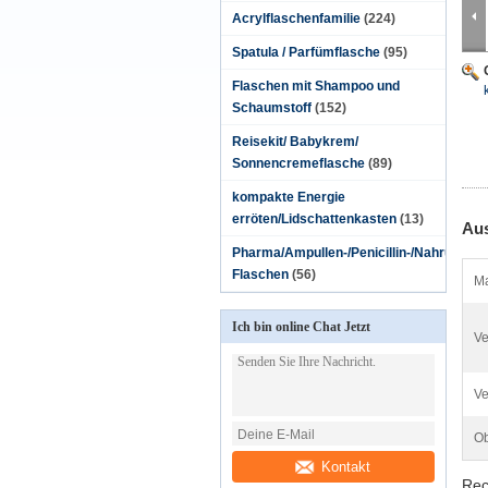
Acrylflaschenfamilie
(224)
Spatula / Parfümflasche
(95)
Flaschen mit Shampoo und
Schaumstoff
(152)
Reisekit/ Babykrem/
Sonnencremeflasche
(89)
kompakte Energie
erröten/Lidschattenkasten
(13)
Aus
Pharma/Ampullen-/Penicillin-/Nahrungsmitt
Flaschen
(56)
Ma
Ich bin online Chat Jetzt
Ve
Ve
Ob
Kontakt
Rec