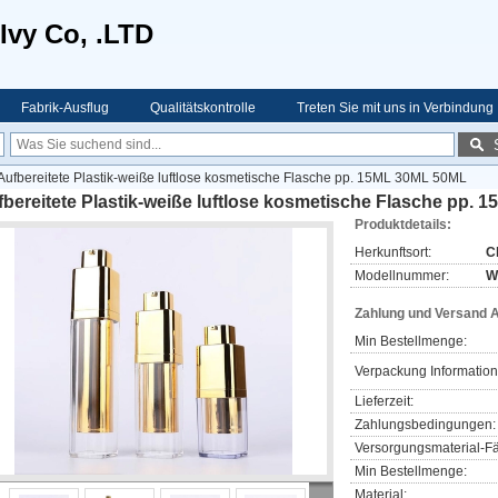
Ivy Co, .LTD
Fabrik-Ausflug
Qualitätskontrolle
Treten Sie mit uns in Verbindung
Aufbereitete Plastik-weiße luftlose kosmetische Flasche pp. 15ML 30ML 50ML
bereitete Plastik-weiße luftlose kosmetische Flasche pp.
Produktdetails:
Herkunftsort:
C
Modellnummer:
W
Zahlung und Versand 
Min Bestellmenge:
Verpackung Information
Lieferzeit:
Zahlungsbedingungen:
Versorgungsmaterial-Fä
Min Bestellmenge:
Material: