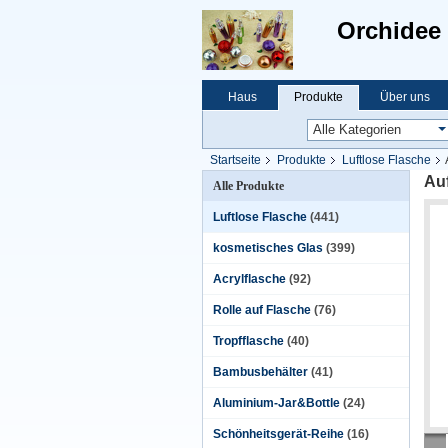
Orchidee 
Haus
Produkte
Über uns
Startseite
Produkte
Luftlose Flasche
Auf
Alle Produkte
Luftlose Flasche
(441)
kosmetisches Glas
(399)
Acrylflasche
(92)
Rolle auf Flasche
(76)
Tropfflasche
(40)
Bambusbehälter
(41)
Aluminium-Jar&Bottle
(24)
Schönheitsgerät-Reihe
(16)