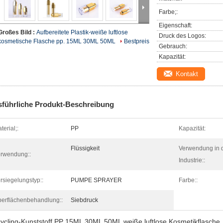
Farbe;:
Eigenschaft:
Großes Bild :
Aufbereitete Plastik-weiße luftlose
Druck des Logos:
kosmetische Flasche pp. 15ML 30ML 50ML
Bestpreis
Gebrauch:
Kapazität:
Kontakt
führliche Produkt-Beschreibung
el-/Pill-
terial;:
PP
Kapazität:
Flüssigkeit
Verwendung in 
rwendung::
Industrie::
rsiegelungstyp::
PUMPE SPRAYER
Farbe::
erflächenbehandlung::
Siebdruck
ycling-Kunststoff PP 15ML 30ML 50ML weiße luftlose Kosmetikflasche