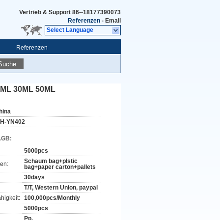
Vertrieb & Support
86--18177390073
Referenzen
-
Email
Select Language
Referenzen
Suche
 15ML 30ML 50ML
hina
H-YN402
AGB:
5000pcs
Schaum bag+plstic
en:
bag+paper carton+pallets
30days
T/T, Western Union, paypal
higkeit:
100,000pcs/Monthly
5000pcs
Pp.