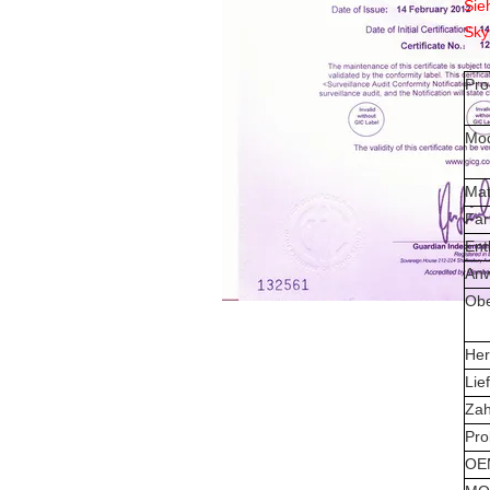
Sie
Sky
Pro
Mod
Mat
Far
Ent
An
Obe
Her
Lie
Zah
Pro
OE