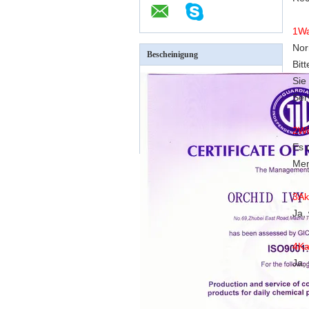
1Wa
Nor
Bescheinigung
Bit
Sie
Ser
2Wi
Es 
Men
3Ak
Ja,
4Ka
Ja,