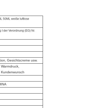
L 50ML weiße luftlose
g I der Verordnung (EG) Nr.
tion, Gesichtscreme usw.
, Warmdruck,
 Kundenwunsch
HINA