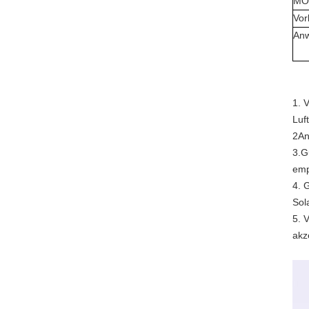
MO
Vor
An
1. 
Luf
2An
3.G
emp
4. 
Sol
5. 
akz